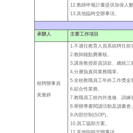
12.教師申報計畫提供加保人
13.其他臨時交辦事項。
承辦人
主要工作項目
1.
不適任教育人員系統聘任前
2.
教師鐘點費審核。
3.講座教授薪資請款、總統
4.
分層負責與業務職掌。
5.全校教職員工年終工作獎金
校聘辦事員
6.綜合性業務。
黃雅婷
7.教職員工校內外進修、訓練
8.舉辦專書閱讀活動及讀書會
9.內部控制(SOP)。
10.員工協助方案。
11.其他臨時交辦事項。