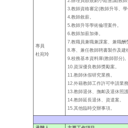
2.
辦理員額規劃小組會議(教師
3.
教師資格審定(教師升等、學
4.教師敘薪。
5.教師升等學術倫理案件。
6.教師加薪加俸。
7.教職員兼職兼課案、兼職酬
專員
8.專、兼任教師聘書製作及建
杜宛玲
9.校務基本資料庫(教師部分)
10.資深優良教師獎勵案。
11.教師休假研究業務。
12.外籍教師工作許可申請業
13.教師退休、撫卹及退休照
14.
教師延長退休、資遣案。
15.其他臨時交辦事項。
承辦人
主要工作項目