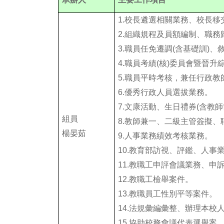
1.
校長遴選相關業務、校長移
2.組織規程及員額編制、職務
3.職員任免遷調(含基礎訓)
4.職員考績(核)委員會暨晉升
5.職員平時考核，兼任行政
6.優秀行政人員選拔業務。
7.文康活動、生日禮券(含教
組員
8.教師兼一、二級主管簽擬
楊晏茹
9.人事業務績效考核業務。
10.教育部訪視、評鑑、人事
11.教職工申評會議業務、申
12.教職工檢舉案件。
13.教職員工性別平等案件。
14.法規彙編彙整、辦理本校
15.協助校務會議代表選舉案