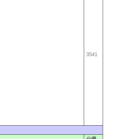
3541
分機