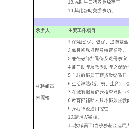
13.
協助生日禮券發放事宜。
14.其他臨時交辦事項。
承辦人
主要工作項目
1.
保險(公保、健保、退撫基金
2.每月帳務處理及繳費業務。
3.兼任教師加退保及造冊事宜
4.兼任助理及教學助理之保險
5.全校教職員工薪資動態造
6.生活津貼(婚、喪、生育)
校聘組員
7.
在職教職員健康檢查補助（
何麗榕
8.教育部補助未具本職兼任
9.身心障礙進用控管。
10.請購案審核。
11.教職員工(含校務基金進用