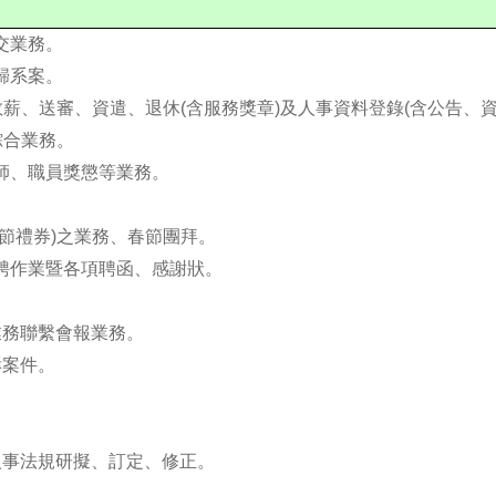
交業務。
歸系案。
、敘薪、送審、資遣、退休(含服務獎章)及人事資料登錄(含公告、
綜合業務。
教師、職員獎懲等業務。
師節禮券)之業務、春節團拜。
、聘作業暨各項聘函、感謝狀。
業務聯繫會報業務。
訴案件。
人事法規研擬、訂定、修正。
。