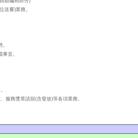
員額編制部分)
位送審)業務。
勞。
檔事宜。
。
務。
護、服務獎章請頒(含發放)等各項業務。