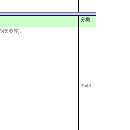
分機
明製發等)。
3543