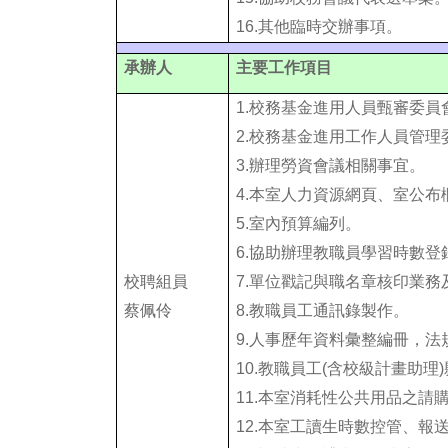
16.其他臨時交辦事項。
承辦人
主要工作項目
1.
校務基金進用人員甄審委員
2.校務基金進用工作人員管
3.辦理勞資會議相關事宜。
4.
本室人力資源網頁、室公布
5.
室內預算編列。
6.
協助辦理教職員學習時數登
校聘組員
7.
單位戳記與職名章核印業務
蔡佩伶
8.
教職員工通訊錄製作。
9.
人事歷年資料彙整編冊，法
10.
教職員工(含校級計畫助理
11.
本室消耗性公共用品之請
12.
本室工讀生時數控管、報