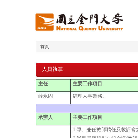
跳
到
主
要
內
容
區
首頁
人員執掌
主任
主要工作項目
薛永固
綜理人事業務
。
承辦人
主要工作項目
1.
專、兼任教師聘任及教評會