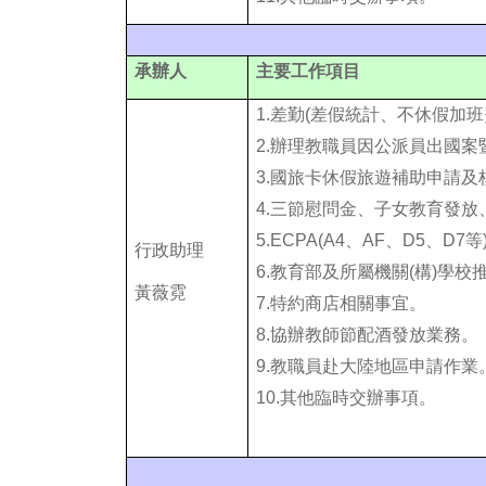
承辦人
主要工作項目
1.
差勤(差假統計、不休假加
2.
辦理教職員因公派員出國案
3.
國旅卡休假旅遊補助申請及
4.
三節慰問金、子女教育發放
5.ECPA(A4
、AF、D5、D7
行政助理
6.
教育部及所屬機關(構)學校
黃薇霓
7.
特約商店相關事宜。
8.協辦教師節配酒發放業務。
9.
教職員赴大陸地區申請作業
10.
其他臨時交辦事項。