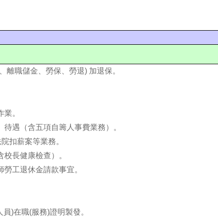
、離職儲金、勞保、勞退) 加退保。
。
作業。
冊、待遇（含五項自籌人事費業務）。
、法院扣薪案等業務。
含校長健康檢查）。
教師勞工退休金請款事宜。
人員)在職(服務)證明製發。